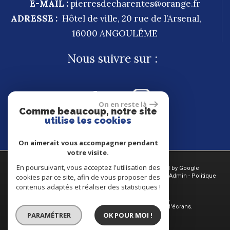
E-MAIL :
pierresdecharentes@orange.fr
ADRESSE :
Hôtel de ville, 20 rue de l’Arsenal,
16000
ANGOULÊME
Nous suivre sur :
On en reste là
Comme beaucoup, notre site
utilise les cookies
On aimerait vous accompagner pendant
votre visite.
En poursuivant, vous acceptez l'utilisation des
© 2026 | Tous droits réservés | Traduction powered by Google
cookies par ce site, afin de vous proposer des
Plan du site
-
Mentions légales
-
Nos honoraires
-
Liens
-
Admin
-
Politique
RGPD
contenus adaptés et réaliser des statistiques !
Site internet compatible multi-supports,
un seul site adaptable à tous les types d'écrans.
PARAMÉTRER
OK POUR MOI !