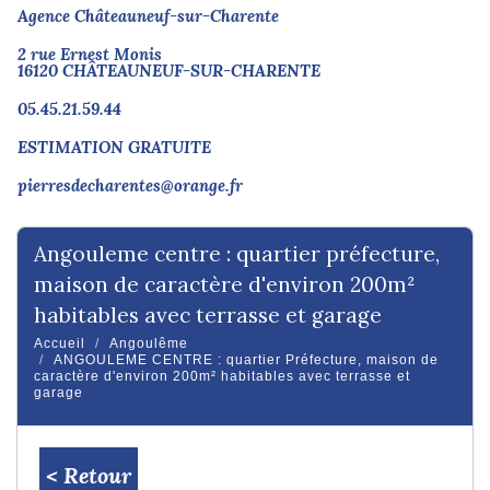
Agence Châteauneuf-sur-Charente
2 rue Ernest Monis
16120 CHÂTEAUNEUF-SUR-CHARENTE
05.45.21.59.44
ESTIMATION GRATUITE
pierresdecharentes@orange.fr
angouleme centre : quartier préfecture,
maison de caractère d'environ 200m²
habitables avec terrasse et garage
Accueil
Angoulême
ANGOULEME CENTRE : quartier Préfecture, maison de
caractère d'environ 200m² habitables avec terrasse et
garage
< Retour