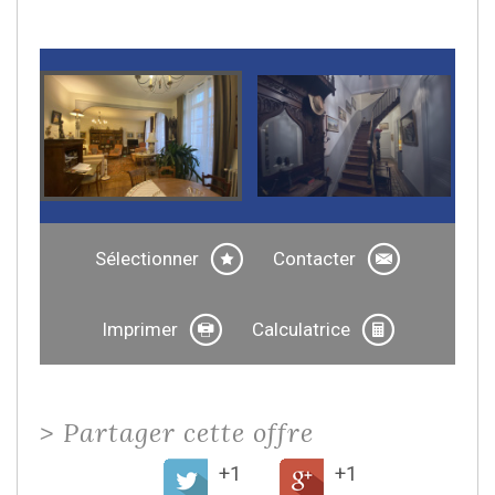
Sélectionner
Contacter
Imprimer
Calculatrice
>
Partager cette offre
+1
+1