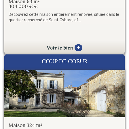
Maison 93 m²
Maison 230 m²
304 000 € €
618 000 € €
Découvrez cette maison entièrement rénovée, située dans le
Maison contemporaine d'exception – Prestations haut de
quartier recherché de Saint-Cybard, of...
gamme À la recherche d'une villa alliant c...
Voir le bien
Voir le bien
+
+
COUP DE COEUR
Maison 324 m²
Maison 417 m²