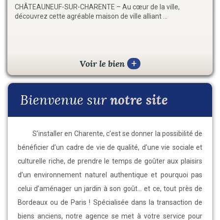
CHÂTEAUNEUF-SUR-CHARENTE – Au cœur de la ville,
À seulement 2 minutes du cœur de Châteauneuf-sur-
découvrez cette agréable maison de ville alliant ...
Charente, découvrez ce corps de bâtiment entière...
Voir le bien
Voir le bien
+
+
Bienvenue sur
notre site
S’installer en Charente, c’est se donner la possibilité de
bénéficier d’un cadre de vie de qualité, d’une vie sociale et
culturelle riche, de prendre le temps de goûter aux plaisirs
d’un environnement naturel authentique et pourquoi pas
celui d’aménager un jardin à son goût... et ce, tout près de
Bordeaux ou de Paris ! Spécialisée dans la transaction de
biens anciens, notre agence se met à votre service pour