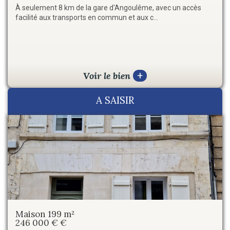
À seulement 8 km de la gare d'Angoulême, avec un accès
SECTEUR BARBEZIEUX – Au cœur d'un environnement
facilité aux transports en commun et aux c...
préservé, dans un écrin de verdure traversé par l...
Voir le bien
Voir le bien
+
+
A SAISIR
Maison 199 m²
Maison 90 m²
246 000 € €
49 500 € €