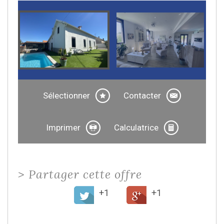
Sélectionner
Contacter
Imprimer
Calculatrice
>
Partager cette offre
+1
+1