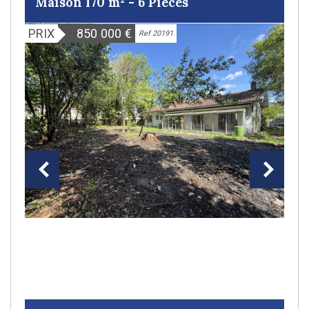
Maison 170 m² - 6 Pièces
PRIX
850 000
€
Ref 20191