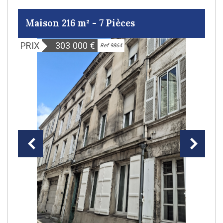
Maison 216 m² - 7 Pièces
PRIX
303 000
€
Ref 9864