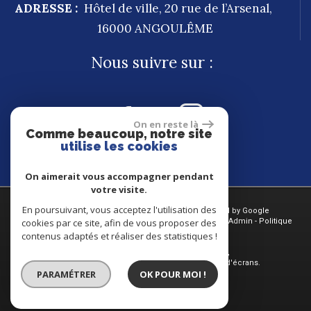
ADRESSE :
Hôtel de ville, 20 rue de l’Arsenal,
16000
ANGOULÊME
Nous suivre sur :
On en reste là
Comme beaucoup, notre site
utilise les cookies
On aimerait vous accompagner pendant
votre visite.
En poursuivant, vous acceptez l'utilisation des
© 2026 | Tous droits réservés | Traduction powered by Google
cookies par ce site, afin de vous proposer des
Plan du site
-
Mentions légales
-
Nos honoraires
-
Liens
-
Admin
-
Politique
RGPD
contenus adaptés et réaliser des statistiques !
Site internet compatible multi-supports,
un seul site adaptable à tous les types d'écrans.
PARAMÉTRER
OK POUR MOI !