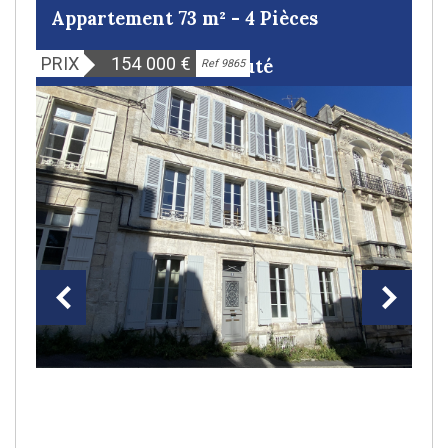
Appartement 73 m² - 4 Pièces
PRIX
154 000
€
Nouveauté
Ref 9865