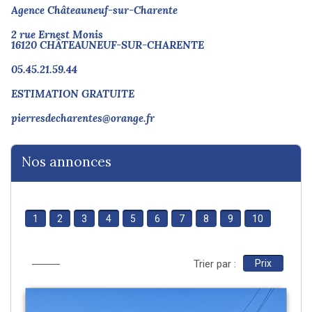
Agence Châteauneuf-sur-Charente
2 rue Ernest Monis
16120 CHÂTEAUNEUF-SUR-CHARENTE
05.45.21.59.44
ESTIMATION GRATUITE
pierresdecharentes@orange.fr
Nos annonces
1
2
3
4
5
6
7
8
9
10
Trier par :
Prix