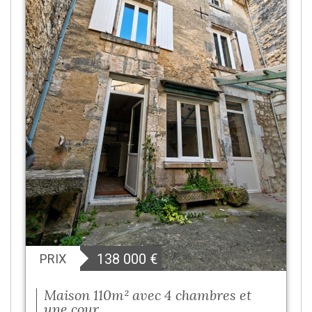
138 000
€
PRIX
Maison 110m² avec 4 chambres et
une cour