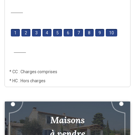
1
2
3
4
5
6
7
8
9
10
* CC : Charges comprises
* HC : Hors charges
Maisons
à vendre