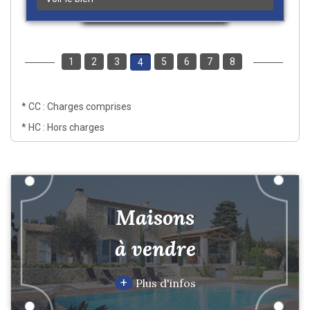
1
2
3
5
6
7
8
4
* CC : Charges comprises
* HC : Hors charges
Maisons
à vendre
+
Plus d'infos