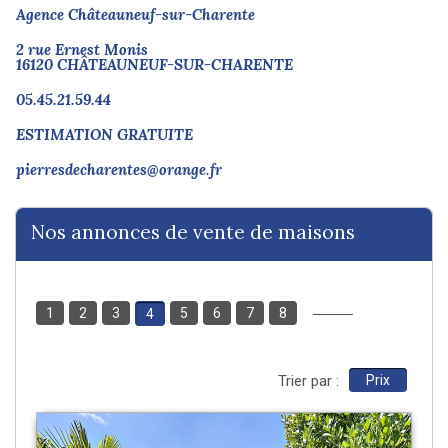
Agence Châteauneuf-sur-Charente
2 rue Ernest Monis
16120 CHÂTEAUNEUF-SUR-CHARENTE
05.45.21.59.44
ESTIMATION GRATUITE
pierresdecharentes@orange.fr
Nos annonces de vente de maisons
1
2
3
5
6
7
8
4
Trier par :
Prix